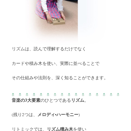
リズムは、読んで理解するだけでなく
カードや積み木を使い、実際に並べることで
その仕組みや法則を、深く知ることができます。
音楽の3大要素
リズム
のひとつである
。
メロディ
ハーモニー
(残り2つは、
•
)
リズム積み木
リトミックでは、
を使い