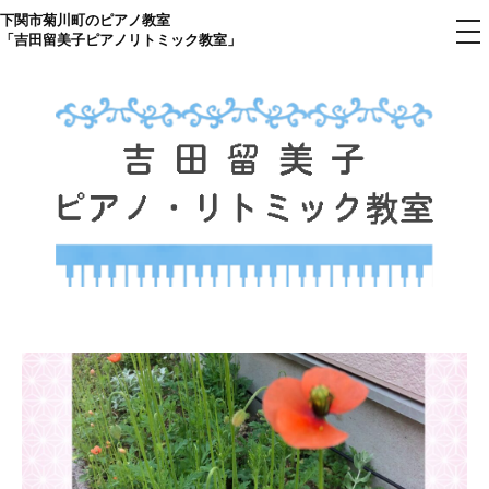
下関市菊川町のピアノ教室
コ
メ
「吉田留美子ピアノリトミック教室」
ニ
ン
ュ
ー
テ
ン
ツ
へ
ス
キ
ッ
プ
下関市菊川町の吉田リトミック
山口県のピアノ教室
ピアノ教室のHP