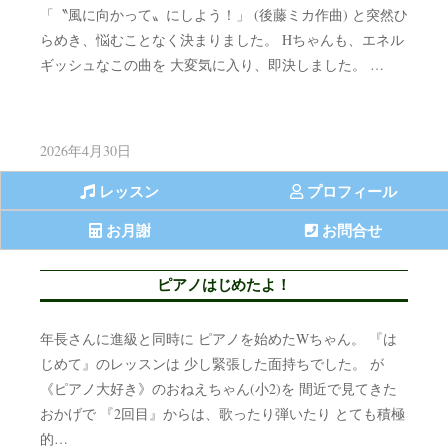
「〝風に向かって〟にしよう！」 (後藤ミカ作曲) と突然ひ
らめき、悩むことなく決まりました。 Hちゃんも、エネル
ギッシュなこの曲を 大変気に入り、即決しました。 …
2026年4月30日
レッスン
プロフィール
お月謝
お問合せ
ピアノはじめたよ！
年長さんに進級と同時に ピアノを始めたWちゃん。 『は
じめて』のレッスンは 少し緊張した面持ちでした。 が
《ピアノ大好き》のおねえちゃん(小2)を 間近で見てきた
おかげで 『2回目』からは、歌ったり弾いたり とても積極
的…