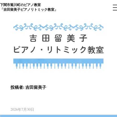
下関市菊川町のピアノ教室
コ
「吉田留美子ピアノリトミック教室」
ン
テ
ン
ツ
へ
ス
キ
ッ
プ
下関市菊川町の吉田リトミック
山口県のピアノ教室
ピアノ教室のHP
投稿者:
吉田留美子
2026年7月30日