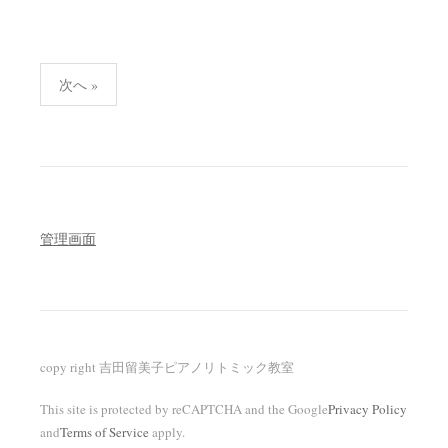
投
次へ »
稿
の
ペ
ー
ジ
送
管理画面
り
copy right 吉田留美子ピアノリトミック教室
This site is protected by reCAPTCHA and the Google
Privacy Policy
and
Terms of Service
apply.