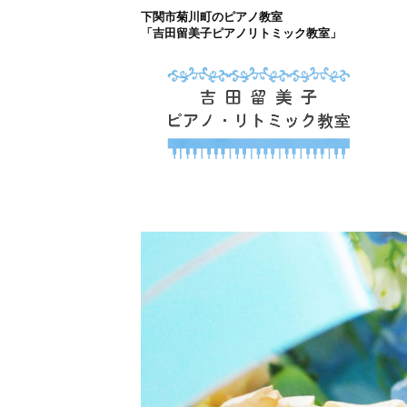
下関市菊川町のピアノ教室
コ
「吉田留美子ピアノリトミック教室」
ン
テ
ン
ツ
下関市菊川町の吉
へ
山口県のピアノ教室
ス
キ
ッ
プ