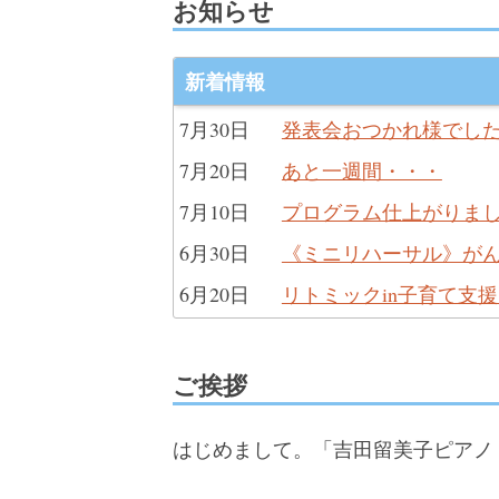
お知らせ
新着情報
7月30日
発表会おつかれ様でし
7月20日
あと一週間・・・
7月10日
プログラム仕上がりま
6月30日
《ミニリハーサル》が
6月20日
リトミックin子育て支
ご挨拶
はじめまして。「吉田留美子ピアノ