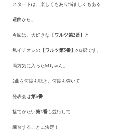
スタートは、楽しくもあり悩ましくもある
選曲から。
ワルツ第2番
今回は、大好きな【
】と
【ワルツ第5番】
私イチオシの
の2択です。
両方気に入ったMちゃん。
2曲を何度も聴き、何度も弾いて
第5番
発表会は
、
第2番
捨てがたい
も並行して
練習することに決定！