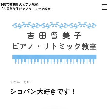
下関市菊川町のピアノ教室
コ
メ
「吉田留美子ピアノリトミック教室」
ニ
ン
ュ
ー
テ
ン
ツ
へ
ス
キ
ッ
プ
下関市菊川町の吉田リトミック
山口県のピアノ教室
ピアノ教室のHP
2025年10月10日
ショパン大好きです！