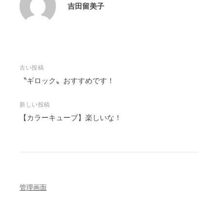
吉田留美子
投
古い投稿
稿
〝ギロック〟おすすめです！
ナ
ビ
新しい投稿
【カラーキューブ】楽しいな！
ゲ
ー
シ
ョ
ン
管理画面