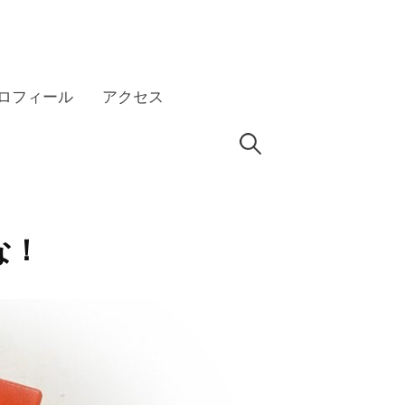
ロフィール
アクセス
検
HP
索:
な！