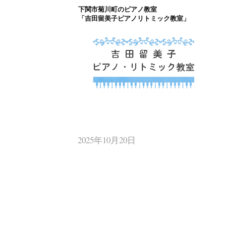
下関市菊川町のピアノ教室
コ
「吉田留美子ピアノリトミック教室」
ン
テ
ン
ツ
下関市菊川町の吉
へ
山口県のピアノ教室
ス
キ
2025年10月20日
ッ
プ