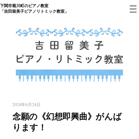
下関市菊川町のピアノ教室
コ
メ
「吉田留美子ピアノリトミック教室」
ニ
ン
ュ
ー
テ
ン
ツ
へ
ス
キ
ッ
プ
下関市菊川町の吉田リトミック
山口県のピアノ教室
ピアノ教室のHP
2024年6月24日
念願の《幻想即興曲》がんば
ります！