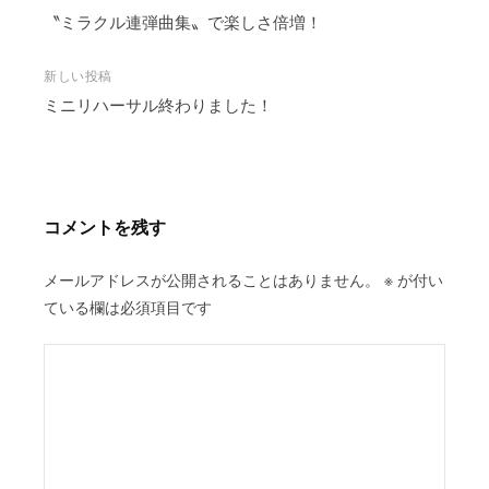
稿
〝ミラクル連弾曲集〟で楽しさ倍増！
ナ
ビ
新しい投稿
ミニリハーサル終わりました！
ゲ
ー
シ
ョ
ン
コメントを残す
メールアドレスが公開されることはありません。
※
が付い
ている欄は必須項目です