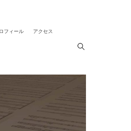
ロフィール
アクセス
検
HP
索: