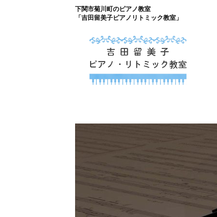
下関市菊川町のピアノ教室
コ
「吉田留美子ピアノリトミック教室」
ン
テ
ン
ツ
下関市菊川町の吉
へ
山口県のピアノ教室
ス
キ
ッ
プ