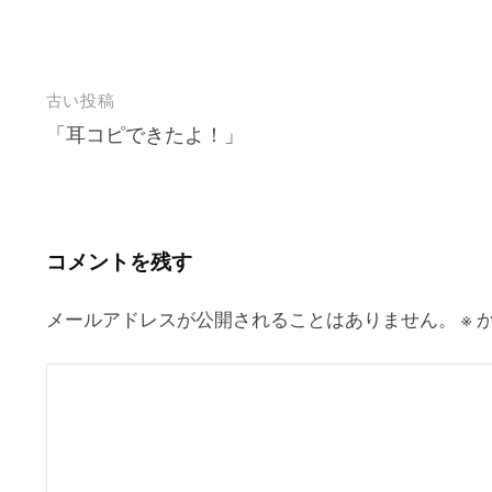
投
古い投稿
「耳コピできたよ！」
稿
ナ
ビ
ゲ
コメントを残す
ー
シ
メールアドレスが公開されることはありません。
※
が
ョ
ン