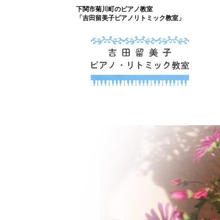
下関市菊川町のピアノ教室
コ
「吉田留美子ピアノリトミック教室」
ン
テ
ン
ツ
下関市菊川町の吉
へ
山口県のピアノ教室
ス
キ
ッ
プ