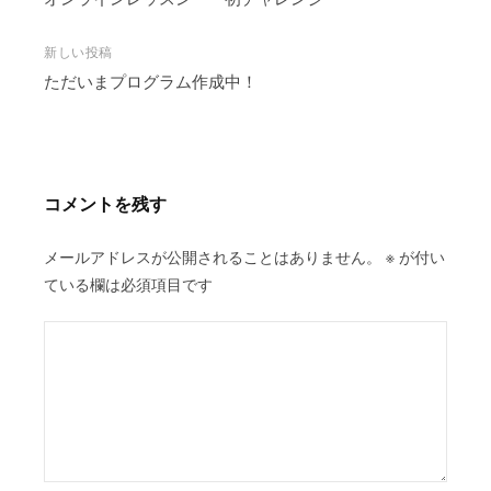
稿
ナ
ビ
新しい投稿
ただいまプログラム作成中！
ゲ
ー
シ
ョ
ン
コメントを残す
メールアドレスが公開されることはありません。
※
が付い
ている欄は必須項目です