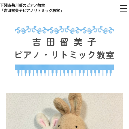
下関市菊川町のピアノ教室
コ
メ
「吉田留美子ピアノリトミック教室」
ニ
ン
ュ
ー
テ
ン
ツ
へ
ス
キ
ッ
プ
下関市菊川町の吉田リトミック
山口県のピアノ教室
ピアノ教室のHP