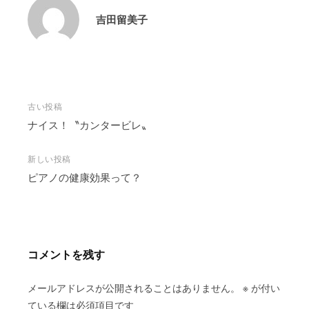
吉田留美子
投
古い投稿
稿
ナイス！〝カンタービレ〟
ナ
ビ
新しい投稿
ピアノの健康効果って？
ゲ
ー
シ
ョ
ン
コメントを残す
メールアドレスが公開されることはありません。
※
が付い
ている欄は必須項目です