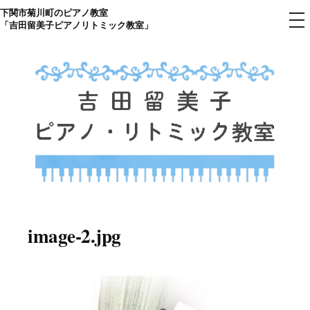
下関市菊川町のピアノ教室
コ
メ
「吉田留美子ピアノリトミック教室」
ニ
ン
ュ
ー
テ
ン
ツ
へ
ス
キ
ッ
プ
下関市菊川町の吉田リトミック
山口県のピアノ教室
ピアノ教室のHP
image-2.jpg