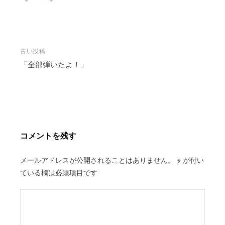
投
古い投稿
稿
「全部弾いたよ！」
ナ
ビ
ゲ
ー
シ
コメントを残す
ョ
ン
メールアドレスが公開されることはありません。
※
が付い
ている欄は必須項目です