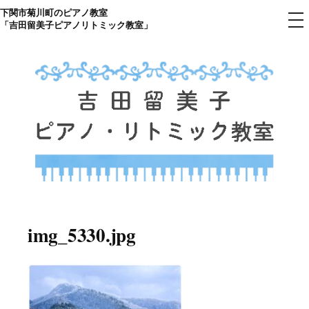
下関市菊川町のピアノ教室
コ
メ
「吉田留美子ピアノリトミック教室」
ニ
ン
ュ
ー
テ
ン
ツ
へ
ス
キ
ッ
プ
下関市菊川町の吉田リトミック
山口県のピアノ教室
ピアノ教室のHP
img_5330.jpg