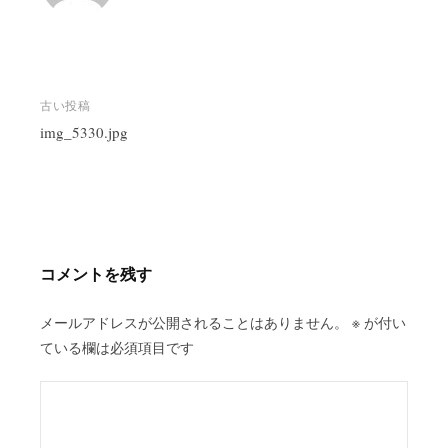
投
古い投稿
稿
img_5330.jpg
ナ
ビ
ゲ
ー
シ
コメントを残す
ョ
ン
メールアドレスが公開されることはありません。
※
が付い
ている欄は必須項目です