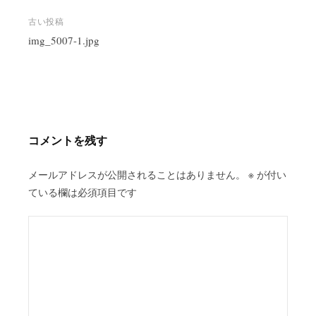
投
古い投稿
稿
img_5007-1.jpg
ナ
ビ
ゲ
ー
シ
コメントを残す
ョ
ン
メールアドレスが公開されることはありません。
※
が付い
ている欄は必須項目です