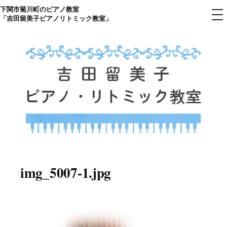
下関市菊川町のピアノ教室
コ
メ
「吉田留美子ピアノリトミック教室」
ニ
ン
ュ
ー
テ
ン
ツ
へ
ス
キ
ッ
プ
下関市菊川町の吉田リトミック
山口県のピアノ教室
ピアノ教室のHP
img_5007-1.jpg