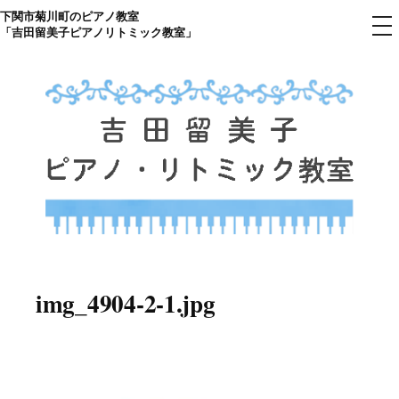
下関市菊川町のピアノ教室
コ
メ
「吉田留美子ピアノリトミック教室」
ニ
ン
ュ
ー
テ
ン
ツ
へ
ス
キ
ッ
プ
下関市菊川町の吉田リトミック
山口県のピアノ教室
ピアノ教室のHP
img_4904-2-1.jpg