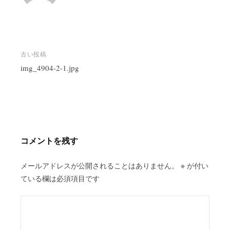
投
古い投稿
稿
img_4904-2-1.jpg
ナ
ビ
ゲ
ー
シ
コメントを残す
ョ
ン
メールアドレスが公開されることはありません。
※
が付い
ている欄は必須項目です