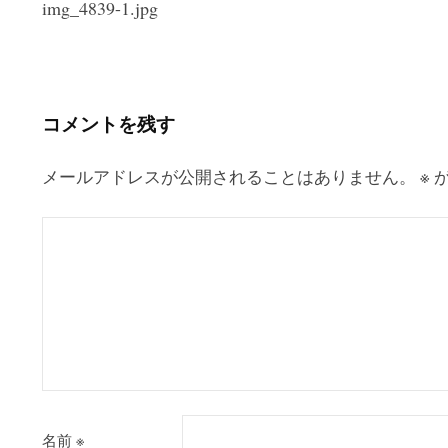
img_4839-1.jpg
稿
ナ
ビ
ゲ
コメントを残す
ー
シ
メールアドレスが公開されることはありません。
※
が
ョ
ン
名前
※