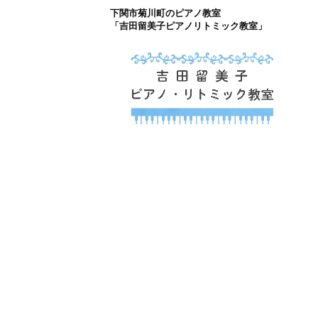
下関市菊川町のピアノ教室
コ
「吉田留美子ピアノリトミック教室」
ン
テ
ン
ツ
下関市菊川町の吉
へ
山口県のピアノ教室
ス
キ
ッ
プ