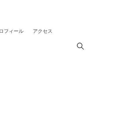
ロフィール
アクセス
検
HP
索: