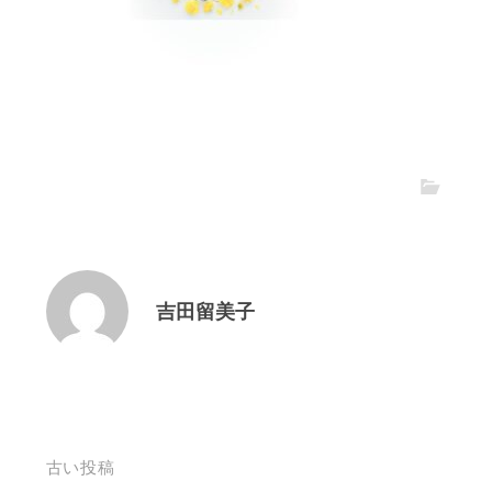
吉田留美子
投
古い投稿