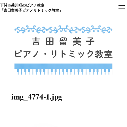
下関市菊川町のピアノ教室
コ
メ
「吉田留美子ピアノリトミック教室」
ニ
ン
ュ
ー
テ
ン
ツ
へ
ス
キ
ッ
プ
下関市菊川町の吉田リトミック
山口県のピアノ教室
ピアノ教室のHP
img_4774-1.jpg