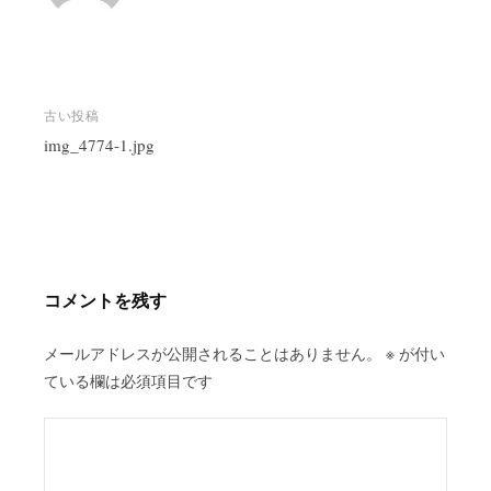
投
古い投稿
稿
img_4774-1.jpg
ナ
ビ
ゲ
ー
シ
コメントを残す
ョ
ン
メールアドレスが公開されることはありません。
※
が付い
ている欄は必須項目です