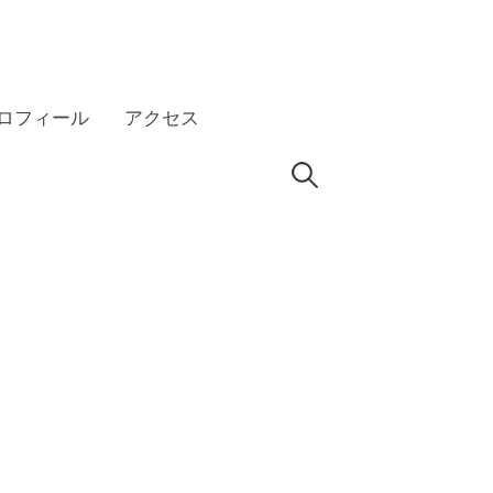
ロフィール
アクセス
検
HP
索: