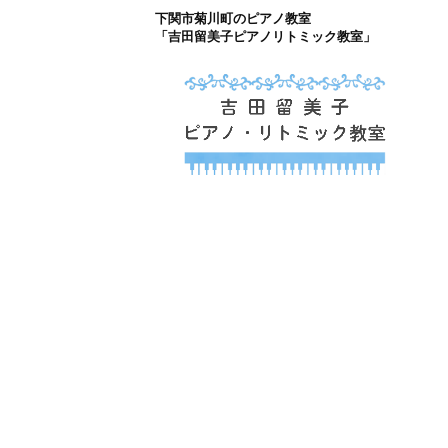
下関市菊川町のピアノ教室
コ
「吉田留美子ピアノリトミック教室」
ン
テ
ン
ツ
下関市菊川町の吉
へ
山口県のピアノ教室
ス
キ
ッ
プ