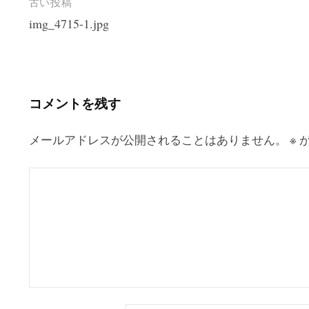
投
古い投稿
img_4715-1.jpg
稿
ナ
ビ
ゲ
コメントを残す
ー
シ
メールアドレスが公開されることはありません。
※
が
ョ
ン