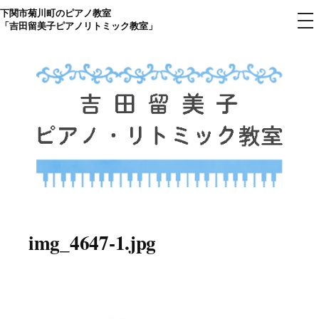
下関市菊川町のピアノ教室
コ
メ
「吉田留美子ピアノリトミック教室」
ニ
ン
ュ
ー
テ
ン
ツ
へ
ス
キ
ッ
プ
下関市菊川町の吉田リトミック
山口県のピアノ教室
ピアノ教室のHP
img_4647-1.jpg