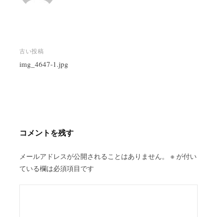
投
古い投稿
稿
img_4647-1.jpg
ナ
ビ
ゲ
ー
シ
コメントを残す
ョ
ン
メールアドレスが公開されることはありません。
※
が付い
ている欄は必須項目です