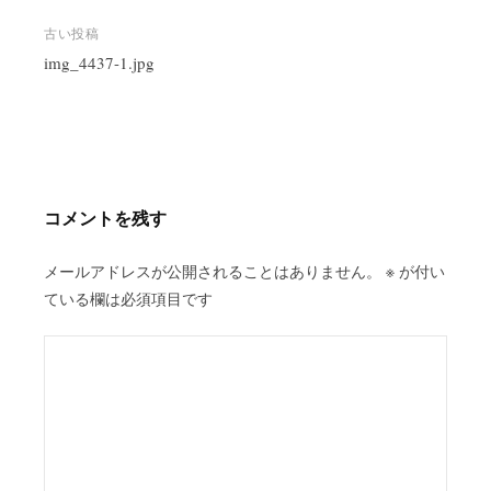
投
古い投稿
稿
img_4437-1.jpg
ナ
ビ
ゲ
ー
シ
コメントを残す
ョ
ン
メールアドレスが公開されることはありません。
※
が付い
ている欄は必須項目です