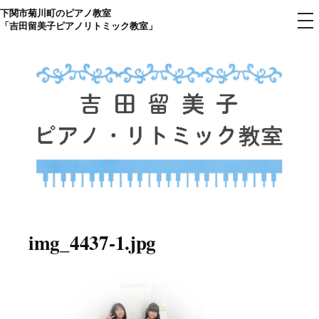
下関市菊川町のピアノ教室
コ
メ
「吉田留美子ピアノリトミック教室」
ニ
ン
ュ
ー
テ
ン
ツ
へ
ス
キ
ッ
プ
下関市菊川町の吉田リトミック
山口県のピアノ教室
ピアノ教室のHP
img_4437-1.jpg