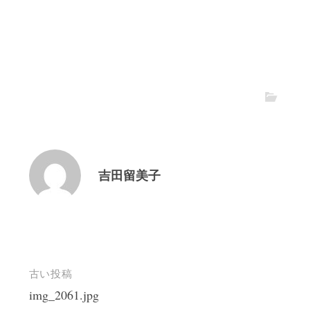
吉田留美子
投
古い投稿
img_2061.jpg
稿