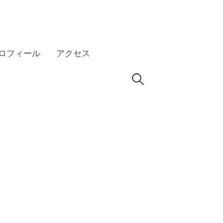
ロフィール
アクセス
検
HP
索: