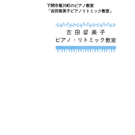
下関市菊川町のピアノ教室
コ
「吉田留美子ピアノリトミック教室」
ン
テ
ン
ツ
下関市菊川町の吉
へ
山口県のピアノ教室
ス
キ
ッ
プ