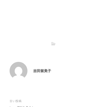
吉田留美子
投
古い投稿