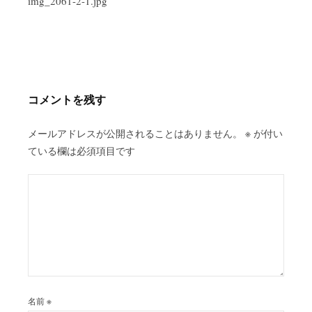
稿
img_2061-2-1.jpg
ナ
ビ
ゲ
ー
シ
コメントを残す
ョ
ン
メールアドレスが公開されることはありません。
※
が付い
ている欄は必須項目です
名前
※