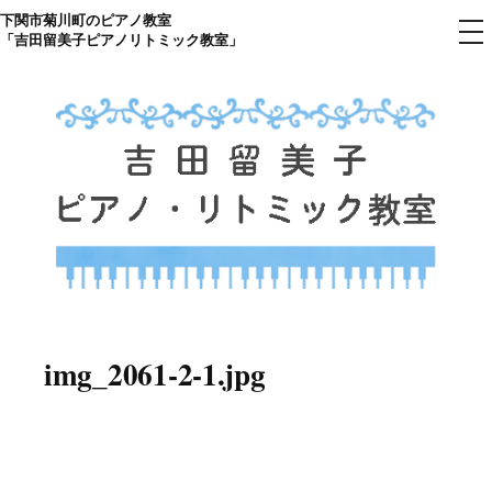
下関市菊川町のピアノ教室
コ
メ
「吉田留美子ピアノリトミック教室」
ニ
ン
ュ
ー
テ
ン
ツ
へ
ス
キ
ッ
プ
下関市菊川町の吉田リトミック
山口県のピアノ教室
ピアノ教室のHP
img_2061-2-1.jpg