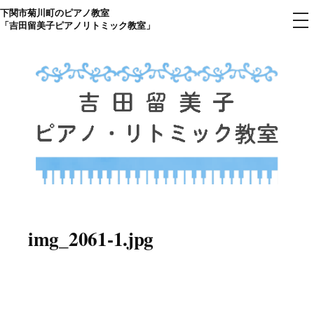
下関市菊川町のピアノ教室
コ
メ
「吉田留美子ピアノリトミック教室」
ニ
ン
ュ
ー
テ
ン
ツ
へ
ス
キ
ッ
プ
下関市菊川町の吉田リトミック
山口県のピアノ教室
ピアノ教室のHP
img_2061-1.jpg