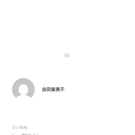
吉田留美子
投
古い投稿