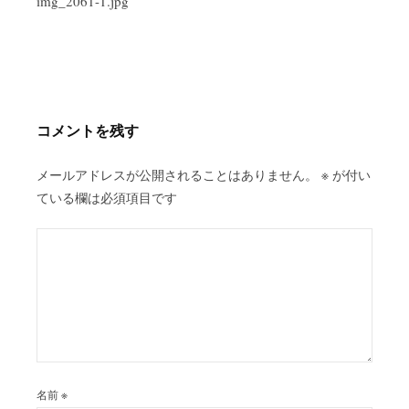
稿
img_2061-1.jpg
ナ
ビ
ゲ
ー
シ
コメントを残す
ョ
ン
メールアドレスが公開されることはありません。
※
が付い
ている欄は必須項目です
名前
※