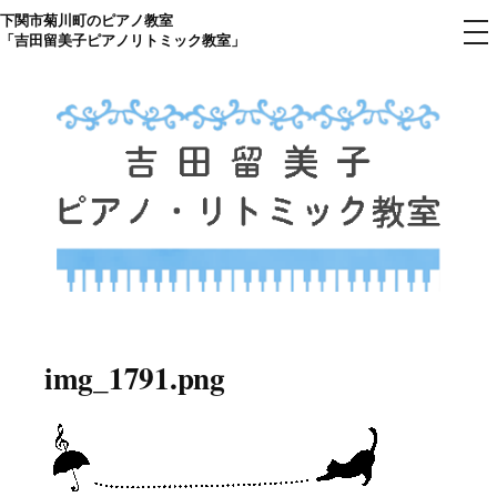
下関市菊川町のピアノ教室
コ
メ
「吉田留美子ピアノリトミック教室」
ニ
ン
ュ
ー
テ
ン
ツ
へ
ス
キ
ッ
プ
下関市菊川町の吉田リトミック
山口県のピアノ教室
ピアノ教室のHP
img_1791.png