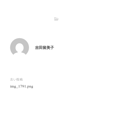
吉田留美子
投
古い投稿
稿
img_1791.png
ナ
ビ
ゲ
ー