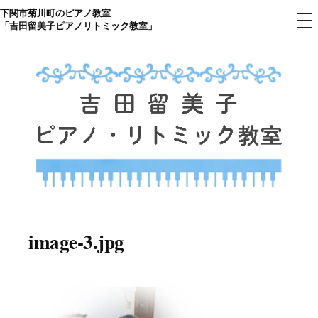
下関市菊川町のピアノ教室
コ
メ
「吉田留美子ピアノリトミック教室」
ニ
ン
ュ
ー
テ
ン
ツ
へ
ス
キ
ッ
プ
下関市菊川町の吉田リトミック
山口県のピアノ教室
ピアノ教室のHP
image-3.jpg