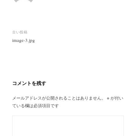
投
古い投稿
稿
image-3.jpg
ナ
ビ
ゲ
ー
シ
コメントを残す
ョ
ン
メールアドレスが公開されることはありません。
※
が付い
ている欄は必須項目です