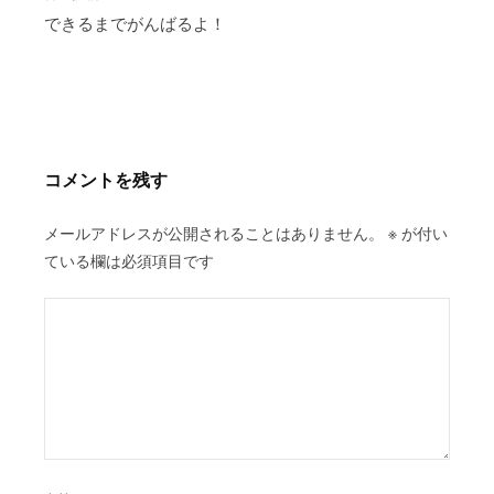
稿
できるまでがんばるよ！
ナ
ビ
ゲ
ー
シ
コメントを残す
ョ
ン
メールアドレスが公開されることはありません。
※
が付い
ている欄は必須項目です