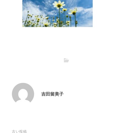
吉田留美子
投
古い投稿