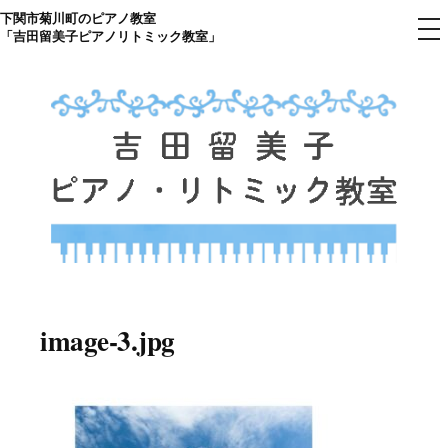
下関市菊川町のピアノ教室
コ
メ
「吉田留美子ピアノリトミック教室」
ニ
ン
ュ
ー
テ
ン
ツ
へ
ス
キ
ッ
プ
下関市菊川町の吉田リトミック
山口県のピアノ教室
ピアノ教室のHP
image-3.jpg