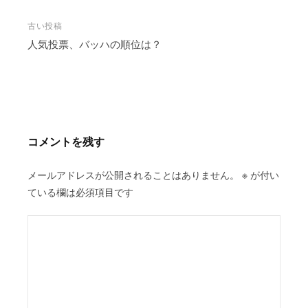
投
古い投稿
稿
人気投票、バッハの順位は？
ナ
ビ
ゲ
ー
シ
コメントを残す
ョ
ン
メールアドレスが公開されることはありません。
※
が付い
ている欄は必須項目です