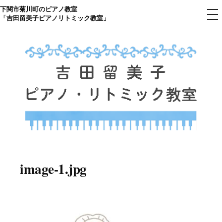
下関市菊川町のピアノ教室
コ
メ
「吉田留美子ピアノリトミック教室」
ニ
ン
ュ
ー
テ
ン
ツ
へ
ス
キ
ッ
プ
下関市菊川町の吉田リトミック
山口県のピアノ教室
ピアノ教室のHP
image-1.jpg