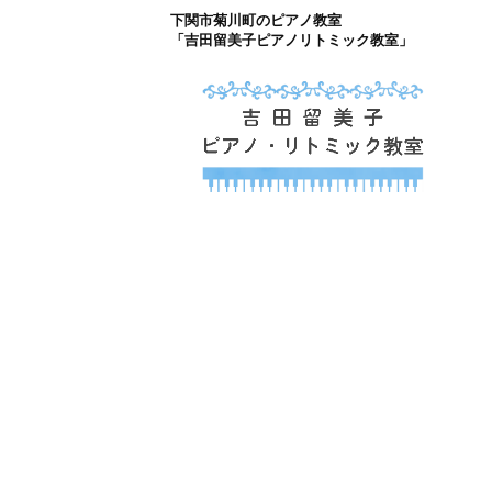
下関市菊川町のピアノ教室
コ
「吉田留美子ピアノリトミック教室」
ン
テ
ン
ツ
下関市菊川町の吉
へ
山口県のピアノ教室
ス
キ
ッ
プ