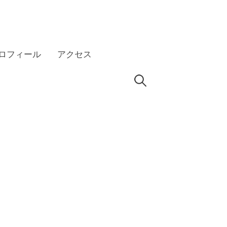
ロフィール
アクセス
検
HP
索: