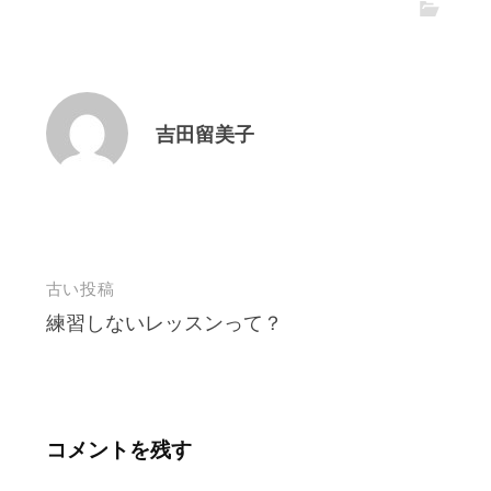
吉田留美子
投
古い投稿
練習しないレッスンって？
稿
ナ
ビ
ゲ
コメントを残す
ー