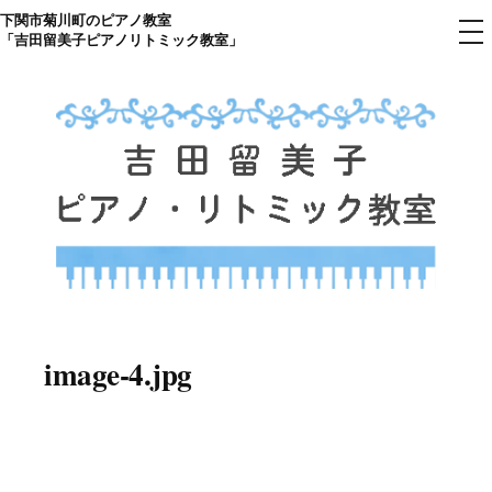
下関市菊川町のピアノ教室
コ
メ
「吉田留美子ピアノリトミック教室」
ニ
ン
ュ
ー
テ
ン
ツ
へ
ス
キ
ッ
プ
下関市菊川町の吉田リトミック
山口県のピアノ教室
ピアノ教室のHP
image-4.jpg