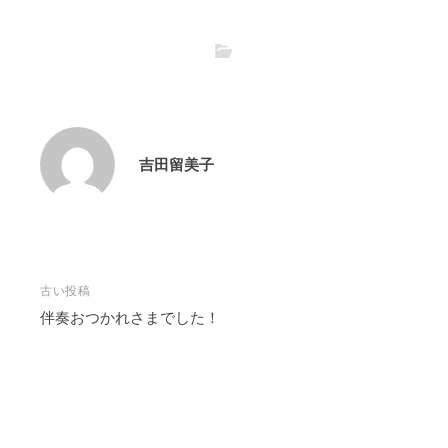
吉田留美子
投
古い投稿
稿
伴奏おつかれさまでした！
ナ
ビ
ゲ
ー