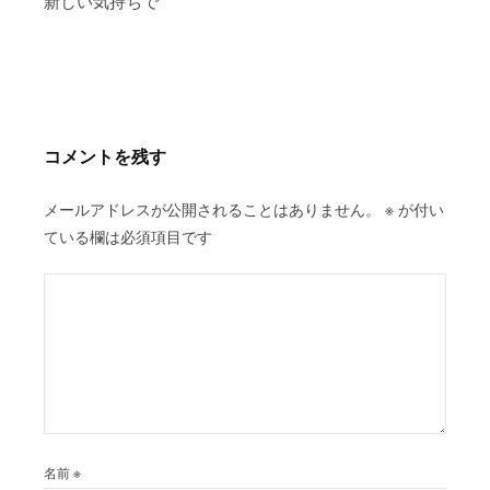
稿
新しい気持ちで
ナ
ビ
ゲ
ー
シ
コメントを残す
ョ
ン
メールアドレスが公開されることはありません。
※
が付い
ている欄は必須項目です
名前
※