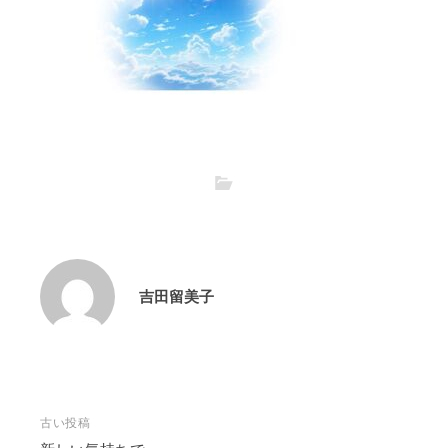
吉田留美子
投
古い投稿