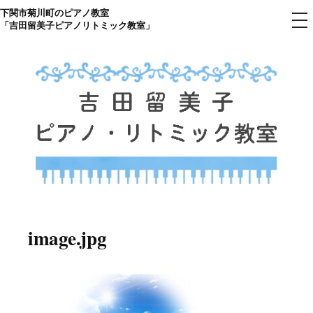
下関市菊川町のピアノ教室
コ
メ
「吉田留美子ピアノリトミック教室」
ニ
ン
ュ
ー
テ
ン
ツ
へ
ス
キ
ッ
プ
下関市菊川町の吉田リトミック
山口県のピアノ教室
ピアノ教室のHP
image.jpg