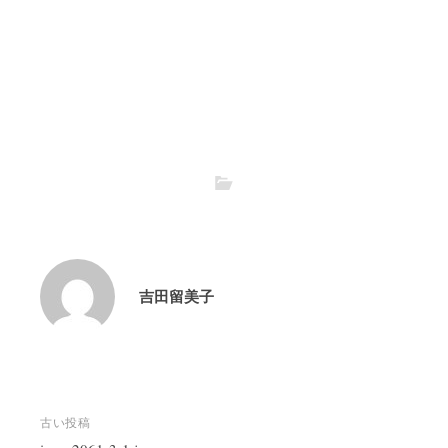
吉田留美子
投
古い投稿