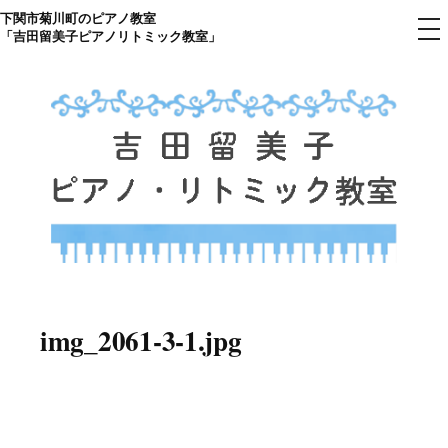
下関市菊川町のピアノ教室
コ
メ
「吉田留美子ピアノリトミック教室」
ニ
ン
ュ
ー
テ
ン
ツ
へ
ス
キ
ッ
プ
下関市菊川町の吉田リトミック
山口県のピアノ教室
ピアノ教室のHP
img_2061-3-1.jpg