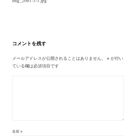
稿
img_2061-3-1.jpg
ナ
ビ
ゲ
ー
シ
コメントを残す
ョ
ン
メールアドレスが公開されることはありません。
※
が付い
ている欄は必須項目です
名前
※